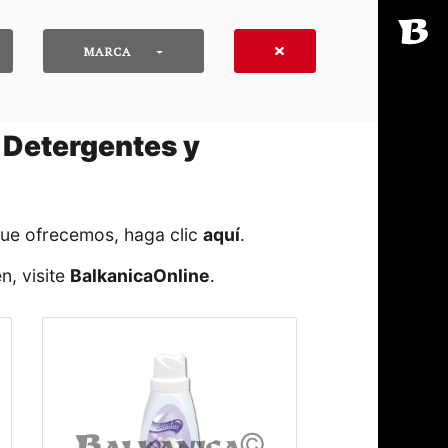
MARCA
| Detergentes y
que ofrecemos, haga clic
aquí
․
n, visite
BalkanicaOnline
․