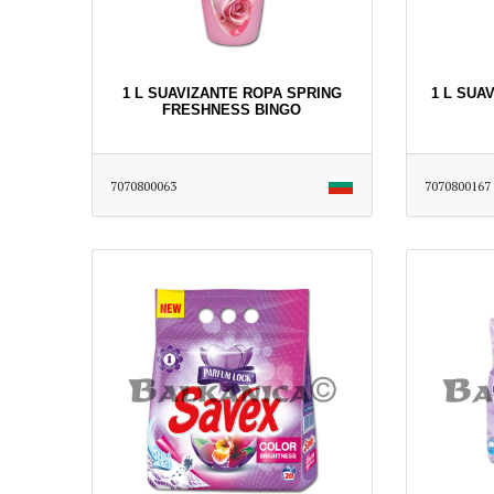
1 L SUAVIZANTE ROPA SPRING
1 L SUA
FRESHNESS BINGO
7070800063
7070800167