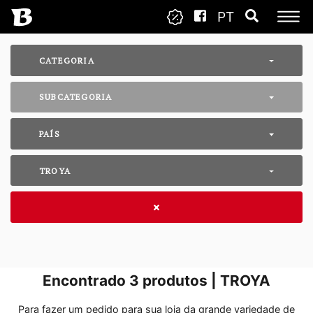
PT
CATEGORIA
SUBCATEGORIA
PAÍS
TROYA
Encontrado
3
produtos | TROYA
Para fazer um pedido para sua loja da grande variedade de