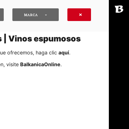
MARCA
as | Vinos espumosos
que ofrecemos, haga clic
aquí
․
n, visite
BalkanicaOnline
․