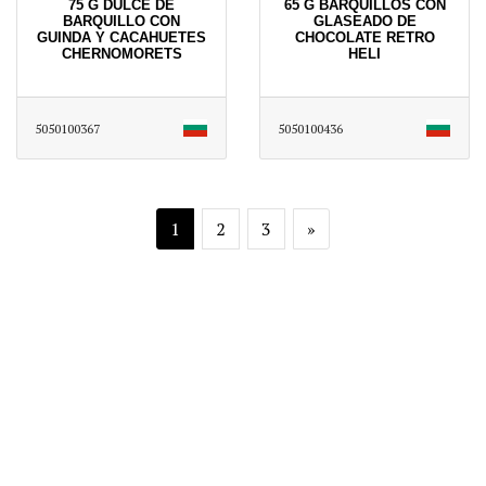
75 G DULCE DE
65 G BARQUILLOS CON
BARQUILLO CON
GLASEADO DE
GUINDA Y CACAHUETES
CHOCOLATE RETRO
CHERNOMORETS
HELI
5050100367
5050100436
1
2
3
»