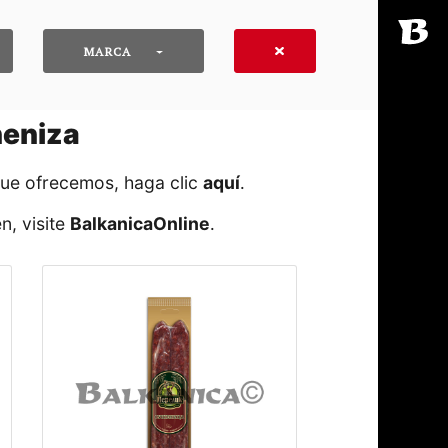
MARCA
heniza
que ofrecemos, haga clic
aquí
․
n, visite
BalkanicaOnline
․