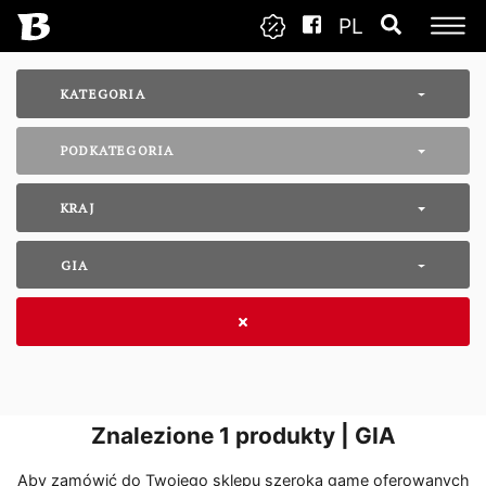
PL
KATEGORIA
PODKATEGORIA
KRAJ
GIA
Znalezione
1
produkty | GIA
Aby zamówić do Twojego sklepu szeroką gamę oferowanych