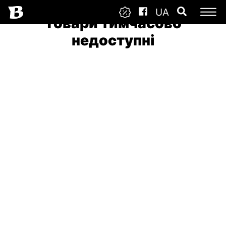
UA
Товари тимчасово
недоступні