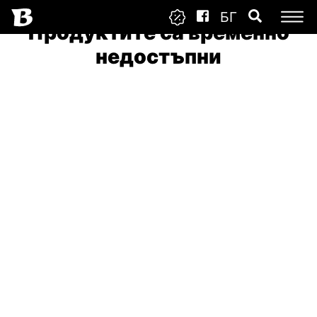
БГ
Продуктите са временно
недостъпни