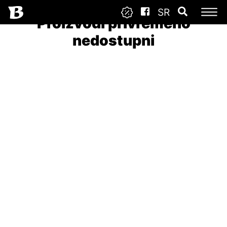
SR
Proizvodi privremeno
nedostupni