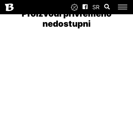
SR
Proizvodi privremeno
nedostupni