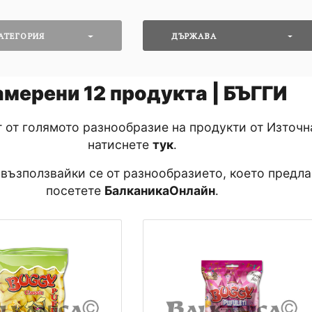
АТЕГОРИЯ
ДЪРЖАВА
амерени
12
продукта | БЪГГИ
т от голямото разнообразие на продукти от Източн
натиснете
тук
․
 възползвайки се от разнообразието, което предла
посетете
БалканикаОнлайн
․