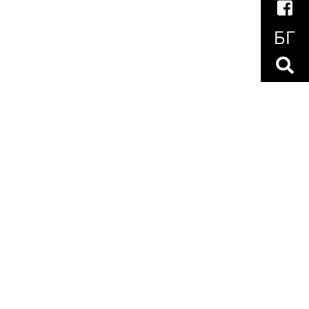
БГ
мрежи
‧
Политика за бисквитките
‧